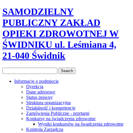
SAMODZIELNY
PUBLICZNY ZAKŁAD
OPIEKI ZDROWOTNEJ W
ŚWIDNIKU ul. Leśmiana 4,
21-040 Świdnik
Informacje o podmiocie
Dyrekcja
Dane adresowe
Status prawny
Struktura organizacyjna
Działalność i kompetencje
Zamówienia Publiczne - przetargi
Konkursy na świadczenia zdrowotne
Wyniki konkursów na śwadczenia zdrowotne
Kontrola Zarządcza