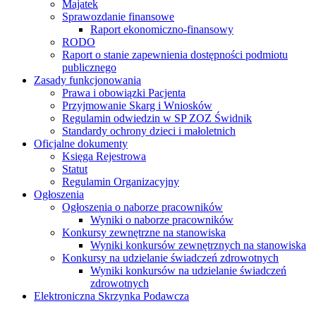
Majatek
Sprawozdanie finansowe
Raport ekonomiczno-finansowy
RODO
Raport o stanie zapewnienia dostępności podmiotu
publicznego
Zasady funkcjonowania
Prawa i obowiązki Pacjenta
Przyjmowanie Skarg i Wniosków
Regulamin odwiedzin w SP ZOZ Świdnik
Standardy ochrony dzieci i małoletnich
Oficjalne dokumenty
Księga Rejestrowa
Statut
Regulamin Organizacyjny
Ogłoszenia
Ogłoszenia o naborze pracowników
Wyniki o naborze pracowników
Konkursy zewnętrzne na stanowiska
Wyniki konkursów zewnętrznych na stanowiska
Konkursy na udzielanie świadczeń zdrowotnych
Wyniki konkursów na udzielanie świadczeń
zdrowotnych
Elektroniczna Skrzynka Podawcza