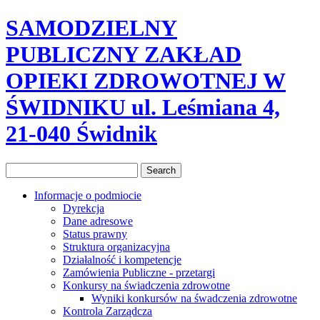
SAMODZIELNY
PUBLICZNY ZAKŁAD
OPIEKI ZDROWOTNEJ W
ŚWIDNIKU ul. Leśmiana 4,
21-040 Świdnik
Informacje o podmiocie
Dyrekcja
Dane adresowe
Status prawny
Struktura organizacyjna
Działalność i kompetencje
Zamówienia Publiczne - przetargi
Konkursy na świadczenia zdrowotne
Wyniki konkursów na śwadczenia zdrowotne
Kontrola Zarządcza