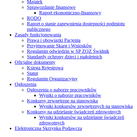
Majatek
Sprawozdanie finansowe
Raport ekonomiczno-finansowy
RODO
Raport o stanie zapewnienia dostępności podmiotu
publicznego
Zasady funkcjonowania
Prawa i obowiązki Pacjenta
Przyjmowanie Skarg i Wniosków
Regulamin odwiedzin w SP ZOZ Świdnik
Standardy ochrony dzieci i małoletnich
Oficjalne dokumenty
Księga Rejestrowa
Statut
Regulamin Organizacyjny
Ogłoszenia
Ogłoszenia o naborze pracowników
Wyniki o naborze pracowników
Konkursy zewnętrzne na stanowiska
Wyniki konkursów zewnętrznych na stanowiska
Konkursy na udzielanie świadczeń zdrowotnych
Wyniki konkursów na udzielanie świadczeń
zdrowotnych
Elektroniczna Skrzynka Podawcza