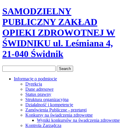
SAMODZIELNY
PUBLICZNY ZAKŁAD
OPIEKI ZDROWOTNEJ W
ŚWIDNIKU ul. Leśmiana 4,
21-040 Świdnik
Informacje o podmiocie
Dyrekcja
Dane adresowe
Status prawny
Struktura organizacyjna
Działalność i kompetencje
Zamówienia Publiczne - przetargi
Konkursy na świadczenia zdrowotne
Wyniki konkursów na śwadczenia zdrowotne
Kontrola Zarządcza