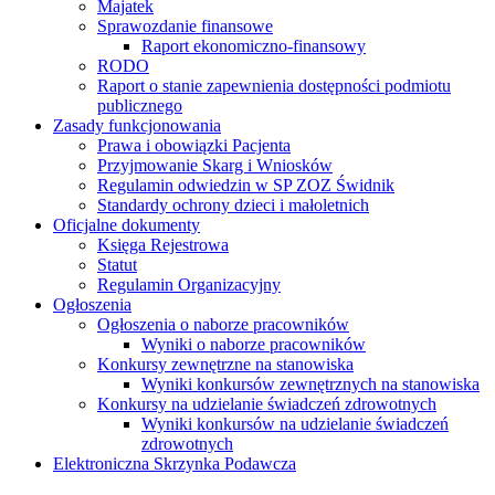
Majatek
Sprawozdanie finansowe
Raport ekonomiczno-finansowy
RODO
Raport o stanie zapewnienia dostępności podmiotu
publicznego
Zasady funkcjonowania
Prawa i obowiązki Pacjenta
Przyjmowanie Skarg i Wniosków
Regulamin odwiedzin w SP ZOZ Świdnik
Standardy ochrony dzieci i małoletnich
Oficjalne dokumenty
Księga Rejestrowa
Statut
Regulamin Organizacyjny
Ogłoszenia
Ogłoszenia o naborze pracowników
Wyniki o naborze pracowników
Konkursy zewnętrzne na stanowiska
Wyniki konkursów zewnętrznych na stanowiska
Konkursy na udzielanie świadczeń zdrowotnych
Wyniki konkursów na udzielanie świadczeń
zdrowotnych
Elektroniczna Skrzynka Podawcza